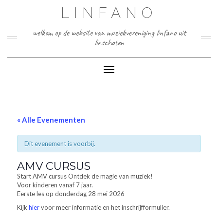
Doorgaan
LINFANO
naar
inhoud
welkom op de website van muziekvereniging linfano uit
linschoten
Toggle navigatie
« Alle Evenementen
Dit evenement is voorbij.
AMV CURSUS
Start AMV cursus Ontdek de magie van muziek!
Voor kinderen vanaf 7 jaar.
Eerste les op donderdag 28 mei 2026
Kijk
hier
voor meer informatie en het inschrijfformulier.