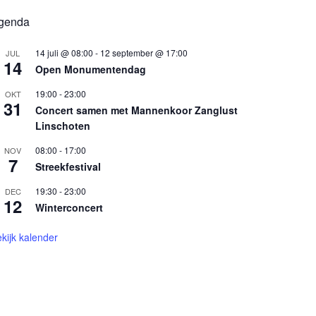
genda
14 juli @ 08:00
-
12 september @ 17:00
JUL
14
Open Monumentendag
19:00
-
23:00
OKT
31
Concert samen met Mannenkoor Zanglust
Linschoten
08:00
-
17:00
NOV
7
Streekfestival
19:30
-
23:00
DEC
12
Winterconcert
kijk kalender