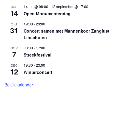
14 juli @ 08:00
-
12 september @ 17:00
JUL
14
Open Monumentendag
19:00
-
23:00
OKT
31
Concert samen met Mannenkoor Zanglust
Linschoten
08:00
-
17:00
NOV
7
Streekfestival
19:30
-
23:00
DEC
12
Winterconcert
Bekijk kalender