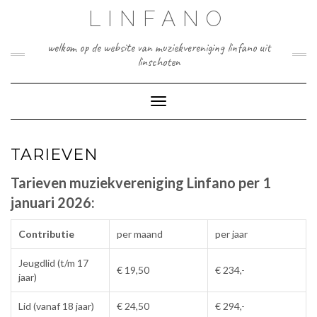
Doorgaan
LINFANO
naar
inhoud
welkom op de website van muziekvereniging linfano uit
linschoten
Toggle navigatie
TARIEVEN
Tarieven muziekvereniging Linfano per 1
januari 2026:
Contributie
per maand
per jaar
Jeugdlid (t/m 17
€ 19,50
€ 234,-
jaar)
Lid (vanaf 18 jaar)
€ 24,50
€ 294,-