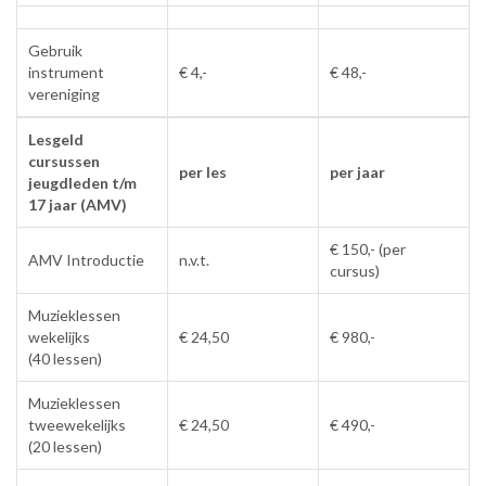
Gebruik
instrument
€ 4,-
€ 48,-
vereniging
Lesgeld
cursussen
per les
per jaar
jeugdleden t/m
17 jaar (AMV)
€ 150,- (per
AMV Introductie
n.v.t.
cursus)
Muzieklessen
wekelijks
€ 24,50
€ 980,-
(40 lessen)
Muzieklessen
tweewekelijks
€ 24,50
€ 490,-
(20 lessen)