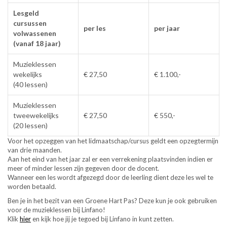
Lesgeld
cursussen
per les
per jaar
volwassenen
(vanaf 18 jaar)
Muzieklessen
wekelijks
€ 27,50
€ 1.100,-
(40 lessen)
Muzieklessen
tweewekelijks
€ 27,50
€ 550,-
(20 lessen)
Voor het opzeggen van het lidmaatschap/cursus geldt een opzegtermijn
van drie maanden.
Aan het eind van het jaar zal er een verrekening plaatsvinden indien er
meer of minder lessen zijn gegeven door de docent.
Wanneer een les wordt afgezegd door de leerling dient deze les wel te
worden betaald.
Ben je in het bezit van een Groene Hart Pas? Deze kun je ook gebruiken
voor de muzieklessen bij Linfano!
Klik
hier
en kijk hoe jij je tegoed bij Linfano in kunt zetten.