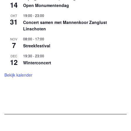
14
Open Monumentendag
19:00
-
23:00
OKT
31
Concert samen met Mannenkoor Zanglust
Linschoten
08:00
-
17:00
NOV
7
Streekfestival
19:30
-
23:00
DEC
12
Winterconcert
Bekijk kalender