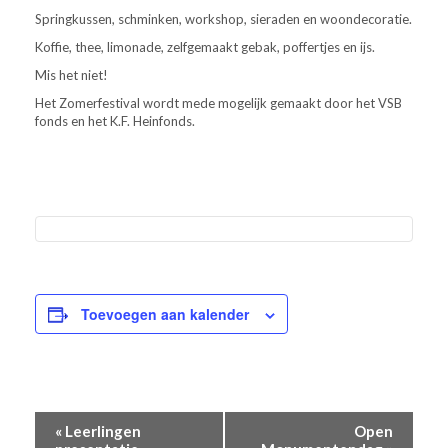
Springkussen, schminken, workshop, sieraden en woondecoratie.
Koffie, thee, limonade, zelfgemaakt gebak, poffertjes en ijs.
Mis het niet!
Het Zomerfestival wordt mede mogelijk gemaakt door het VSB
fonds en het K.F. Heinfonds.
Toevoegen aan kalender
EVENEMENT
«
Leerlingen
Open
NAVIGATIE