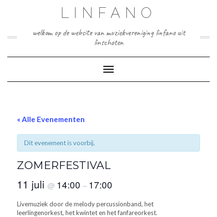
Doorgaan
LINFANO
naar
inhoud
welkom op de website van muziekvereniging linfano uit
linschoten
Toggle navigatie
« Alle Evenementen
Dit evenement is voorbij.
ZOMERFESTIVAL
11 juli
14:00
17:00
@
–
Livemuziek door de melody percussionband, het
leerlingenorkest, het kwintet en het fanfareorkest.