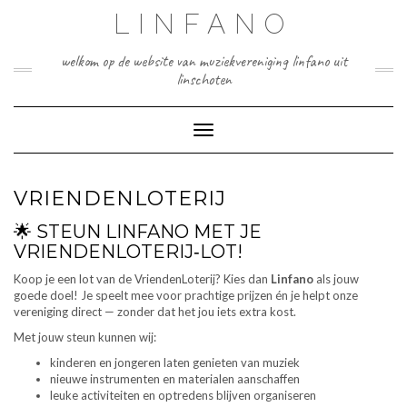
Doorgaan
LINFANO
naar
inhoud
welkom op de website van muziekvereniging linfano uit
linschoten
Toggle navigatie
VRIENDENLOTERIJ
🌟 STEUN LINFANO MET JE
VRIENDENLOTERIJ‑LOT!
Koop je een lot van de VriendenLoterij? Kies dan
Linfano
als jouw
goede doel! Je speelt mee voor prachtige prijzen én je helpt onze
vereniging direct — zonder dat het jou iets extra kost.
Met jouw steun kunnen wij:
kinderen en jongeren laten genieten van muziek
nieuwe instrumenten en materialen aanschaffen
leuke activiteiten en optredens blijven organiseren