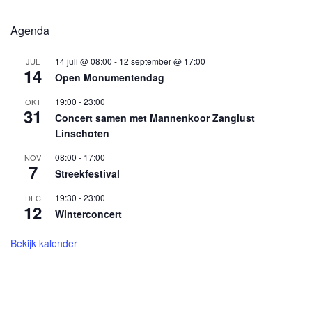
Agenda
14 juli @ 08:00
-
12 september @ 17:00
JUL
14
Open Monumentendag
19:00
-
23:00
OKT
31
Concert samen met Mannenkoor Zanglust
Linschoten
08:00
-
17:00
NOV
7
Streekfestival
19:30
-
23:00
DEC
12
Winterconcert
Bekijk kalender