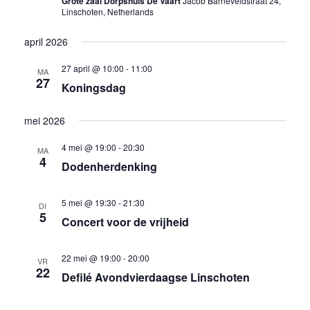
Grote zaal Dorpshuis De Vaart
Jacob Barneveldstraat 24,
Linschoten, Netherlands
april 2026
27 april @ 10:00
-
11:00
MA
27
Koningsdag
mei 2026
4 mei @ 19:00
-
20:30
MA
4
Dodenherdenking
5 mei @ 19:30
-
21:30
DI
5
Concert voor de vrijheid
22 mei @ 19:00
-
20:00
VR
22
Defilé Avondvierdaagse Linschoten