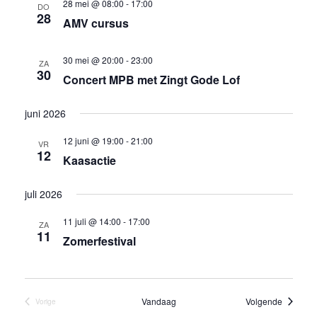
28 mei @ 08:00
-
17:00
DO
28
AMV cursus
30 mei @ 20:00
-
23:00
ZA
30
Concert MPB met Zingt Gode Lof
juni 2026
12 juni @ 19:00
-
21:00
VR
12
Kaasactie
juli 2026
11 juli @ 14:00
-
17:00
ZA
11
Zomerfestival
Eveneme
Vandaag
Volgende
Vorige
Evenementen