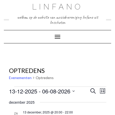
Doorgaan
LINFANO
naar
inhoud
welkom op de website van muziekvereniging linfano uit
linschoten
Toggle navigatie
OPTREDENS
Evenementen
Optredens
EVENEMENTEN
EVEN
EVENEMEN
13-12-2025
 - 
06-08-2026
Zoeken
WEER
Lijst
ZOEKEN
NAVIG
Selecteer
EN
december 2025
een
WEERGEVE
NAVIGATIE
datum.
13 december, 2025 @ 20:00
-
22:00
ZA