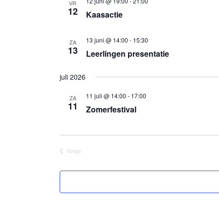
12 juni @ 19:00
-
21:00
VR
12
Kaasactie
13 juni @ 14:00
-
15:30
ZA
13
Leerlingen presentatie
juli 2026
11 juli @ 14:00
-
17:00
ZA
11
Zomerfestival
Vorige
Evenementen