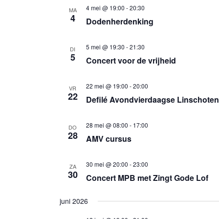
4 mei @ 19:00
-
20:30
MA
4
Dodenherdenking
5 mei @ 19:30
-
21:30
DI
5
Concert voor de vrijheid
22 mei @ 19:00
-
20:00
VR
22
Defilé Avondvierdaagse Linschoten
28 mei @ 08:00
-
17:00
DO
28
AMV cursus
30 mei @ 20:00
-
23:00
ZA
30
Concert MPB met Zingt Gode Lof
juni 2026