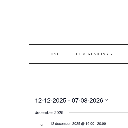
Doorgaan
naar
inhoud
HOME
DE VERENIGING
EVENEMENTEN
12-12-2025
 - 
07-08-2026
Selecteer
december 2025
een
datum.
12 december, 2025 @ 19:00
-
20:00
VR