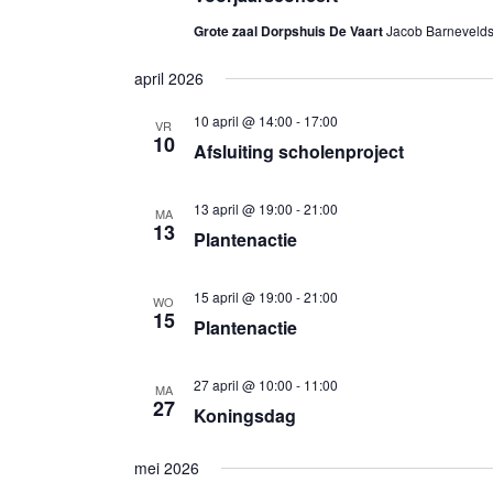
Grote zaal Dorpshuis De Vaart
Jacob Barneveldst
april 2026
10 april @ 14:00
-
17:00
VR
10
Afsluiting scholenproject
13 april @ 19:00
-
21:00
MA
13
Plantenactie
15 april @ 19:00
-
21:00
WO
15
Plantenactie
27 april @ 10:00
-
11:00
MA
27
Koningsdag
mei 2026